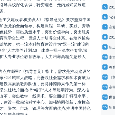
引导高校深化认识，转变理念，走内涵式发展道
20
5
务。
“
6
会主义建设者和接班人?《指导意见》要求坚持中国
加强党的全面领导。构建课程、科研、实践、资助
高
7
色优势，突出质量水平，突出价值导向，突出服务
2
8
育教学全过程、贯通人才培养全体系。在培养拔尖
础地位，把一流本科教育建设作为“双一流”建设的
新
9
尖”人才培养计划2.0，建成一批一流本科专业;深
扩大专业学位教育改革，大力培养高精尖急缺人
南
10
教
11
力点在哪里?《指导意见》指出，需求是推动建设的
《
家和区域重大战略，完善以社会需求和学术贡献为
12
建设高素质教师队伍，要将师德师风作为第一标
高
13
坚决杜绝片面抢挖“帽子”人才等短期行为。深入推
改革，突出教学一线需求。要全面提升科研水平，
世界
14
，建设一批前沿科学中心。加强协同创新，发挥高
新
15
才、资本、市场、管理等方面的优势;推进中国特色
的新型高端智库。